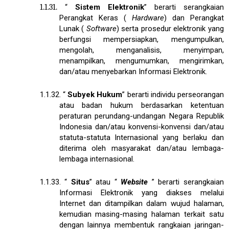
1.1.31.
“
Sistem Elektronik
” berarti serangkaian
Perangkat Keras (
Hardware
) dan Perangkat
Lunak (
Software
) serta prosedur elektronik yang
berfungsi mempersiapkan, mengumpulkan,
mengolah, menganalisis, menyimpan,
menampilkan, mengumumkan, mengirimkan,
dan/atau menyebarkan Informasi Elektronik.
1.1.32.
“
Subyek Hukum
” berarti individu perseorangan
atau badan hukum berdasarkan ketentuan
peraturan perundang-undangan Negara Republik
Indonesia dan/atau konvensi-konvensi dan/atau
statuta-statuta Internasional yang berlaku dan
diterima oleh masyarakat dan/atau lembaga-
lembaga internasional.
1.1.33.
“
Situs
” atau “
Website
” berarti serangkaian
Informasi Elektronik yang diakses melalui
Internet dan ditampilkan dalam wujud halaman,
kemudian masing-masing halaman terkait satu
dengan lainnya membentuk rangkaian jaringan-