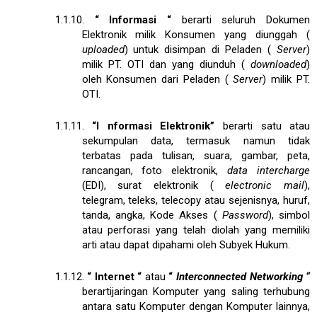
1.1.10.
“
Informasi
“
berarti seluruh Dokumen
Elektronik milik Konsumen yang diunggah (
uploaded
) untuk disimpan di Peladen (
Server
)
milik PT. OTI dan yang diunduh (
downloaded
)
oleh Konsumen dari Peladen (
Server
) milik PT.
OTI.
1.1.11.
“I
nformasi Elektronik”
berarti satu atau
sekumpulan data, termasuk namun tidak
terbatas pada tulisan, suara, gambar, peta,
rancangan, foto elektronik,
data intercharge
(EDI), surat elektronik (
electronic mail
),
telegram, teleks, telecopy atau sejenisnya, huruf,
tanda, angka, Kode Akses (
Password
), simbol
atau perforasi yang telah diolah yang memiliki
arti atau dapat dipahami oleh Subyek Hukum.
1.1.12.
“
Internet
“
atau
“
Interconnected Networking
“
berartijaringan Komputer yang saling terhubung
antara satu Komputer dengan Komputer lainnya,