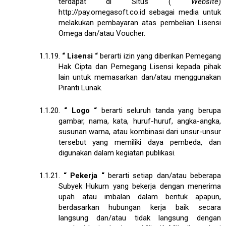
terdapat di Situs (
Website
)
http://pay.omegasoft.co.id
sebagai media untuk
melakukan pembayaran atas pembelian Lisensi
Omega dan/atau Voucher.
1.1.19.
“
Lisensi
“
berarti izin yang diberikan Pemegang
Hak Cipta dan Pemegang Lisensi kepada pihak
lain untuk memasarkan dan/atau menggunakan
Piranti Lunak.
1.1.20.
“
Logo
“
berarti seluruh tanda yang berupa
gambar, nama, kata, huruf-huruf, angka-angka,
susunan warna, atau kombinasi dari unsur-unsur
tersebut yang memiliki daya pembeda, dan
digunakan dalam kegiatan publikasi.
1.1.21.
“
Pekerja
“
berarti setiap dan/atau beberapa
Subyek Hukum yang bekerja dengan menerima
upah atau imbalan dalam bentuk apapun,
berdasarkan hubungan kerja baik secara
langsung dan/atau tidak langsung dengan