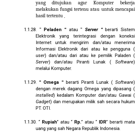
yang ditujukan agar Komputer bekerja
melakukan fungsi tertenu atau untuk mencapai
hasil tertentu
.
1.1.28.
“
Peladen
“
atau
“
Server
“
berarti Sistem
Elektronik yang terintegrasi dengan koneksi
Internet untuk mengirim dan/atau menerima
Informasi Elektronik dari atau ke pengguna (
user
) dan/atau dari atau ke pemilik Paladen (
Server
) dan/atau Piranti Lunak (
Software
)
melalui Komputer.
1.1.29.
“
Omega
“
berarti Piranti Lunak (
Software
)
dengan merek dagang Omega yang dipasang (
installed
) kedalam Komputer dan/atau Gawai (
Gadget
) dan merupakan milik sah secara hukum
PT. OTI.
1.1.30. “
Rupiah
” atau “
Rp.
” atau “
IDR
” berarti mata
uang yang sah Negara Republik Indonesia.