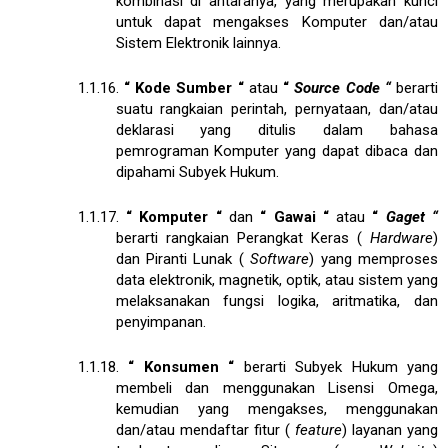
kombinasi di antaranya, yang merupakan kunci
untuk dapat mengakses Komputer dan/atau
Sistem Elektronik lainnya.
1.1.16.
“
Kode Sumber
“
atau
“
Source Code
“
berarti
suatu rangkaian perintah, pernyataan, dan/atau
deklarasi yang ditulis dalam bahasa
pemrograman Komputer yang dapat dibaca dan
dipahami Subyek Hukum.
1.1.17.
“
Komputer
“
dan
“
Gawai
“
atau
“
Gaget
“
berarti rangkaian Perangkat Keras (
Hardware
)
dan Piranti Lunak (
Software
) yang memproses
data elektronik, magnetik, optik, atau sistem yang
melaksanakan fungsi logika, aritmatika, dan
penyimpanan.
1.1.18.
“
Konsumen
“
berarti Subyek Hukum yang
membeli dan menggunakan Lisensi Omega,
kemudian yang mengakses, menggunakan
dan/atau mendaftar fitur (
feature
) layanan yang