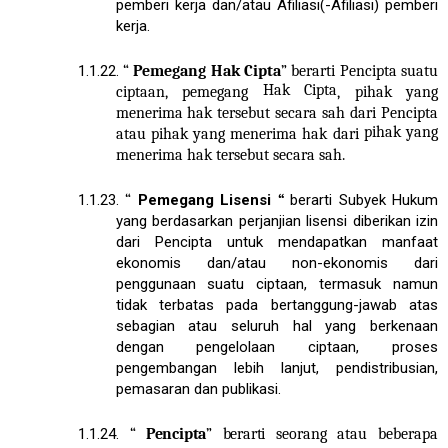
pemberi kerja dan/atau Afiliasi(-Afiliasi) pemberi
kerja.
1.1.22.
“
Pemegang Hak Cipta
” berarti Pencipta suatu
Hak Cipta
ciptaan, pemegang
, pihak yang
menerima hak tersebut secara sah dari Pencipta
pihak yang
atau pihak yang menerima hak dari
menerima hak tersebut secara sah.
1.1.23.
“
Pemegang
Lisensi
“
berarti Subyek Hukum
yang berdasarkan perjanjian lisensi diberikan izin
dari Pencipta untuk mendapatkan manfaat
ekonomis dan/atau non-ekonomis dari
penggunaan suatu ciptaan, termasuk namun
tidak terbatas pada bertanggung-jawab atas
sebagian atau seluruh hal yang berkenaan
dengan pengelolaan ciptaan, proses
pengembangan lebih lanjut, pendistribusian,
pemasaran dan publikasi.
1.1.24.
“
Pencipta
” berarti
seorang atau beberapa