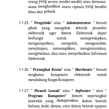
yang
orang
secara sendiri-sendiri atau bersama-
menghasilkan
yang
sama
suatu ciptaan
bersifat
pribadi.
khas dan
1.1.25.
“
Pengelola
” atau “
Administrator
” berarti
pihak yang mengelola seluruh
prosedur
elektronik agar Sistem Elektronik dapat
berfungsi untuk mempersiapkan,
mengumpulkan, mengolah, menganalisis,
menyimpan, menampilkan, mengumumkan,
mengirimkan, dan/atau menyebarkan Informasi
Elektronik.
1.1.26.
“
Perangkat Keras
” atau “
Hardware
” berarti
rangkaian komponen elektronik untuk
mendukung fungsi Komputer.
1.1.27.
“
Piranti Lunak
” atau “
Software
” atau “
Program Komputer
” berarti
seperangkat
diekspresikan
instruksi yang
dalam bentuk
bahasa, kode, skema, atau dalam bentuk apapun