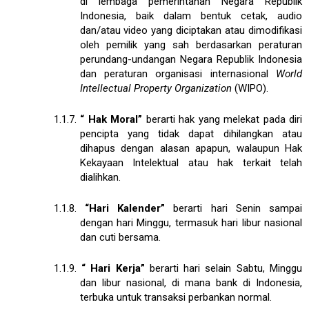
di lembaga pemerintahan Negara Republik
Indonesia, baik dalam bentuk cetak, audio
dan/atau video yang diciptakan atau dimodifikasi
oleh pemilik yang sah berdasarkan peraturan
perundang-undangan Negara Republik Indonesia
dan peraturan organisasi internasional
World
Intellectual Property Organization
(WIPO).
1.1.7.
“
Hak Moral”
berarti hak yang melekat pada diri
pencipta yang tidak dapat dihilangkan atau
dihapus dengan alasan apapun, walaupun Hak
Kekayaan Intelektual atau hak terkait telah
dialihkan.
1.1.8.
“Hari Kalender”
berarti hari Senin sampai
dengan hari Minggu, termasuk hari libur nasional
dan cuti bersama.
1.1.9.
“
Hari Kerja”
berarti hari selain Sabtu, Minggu
dan libur nasional, di mana bank di Indonesia,
terbuka untuk transaksi perbankan normal.