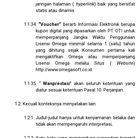
jaringan halaman (
hyperlink
) baik yang bersifat
statis atau dinamis.
1.1.34.
“Voucher”
berarti Informasi Elektronik berupa
kupon digital yang dipasarkan oleh PT. OTI untuk
memperpanjang Jangka Waktu Penggunaan
Lisensi Omega minimal selama 1 (satu) tahun
yang dihitung sejak Konsumen pertama kali
mengaktifkan Omega atau memperpanjang
Lisensi Omega melalui Situs (
Website
)
http://www.omegasoft.co.id
.
1.1.35.
“
Wanprestasi
” akan seluruh ketentuan yang
diatur sesuai ketentuan Pasal 10. Perjanjian.
1.2. Kecuali konteksnya menyatakan lain:
1.2.1. Judul-judul hanya untuk kenyamanan belaka dan
tidak akan mempengaruhi interpretasi;
1.2.2.
Kata-kata yang mengandung pengertian tunggal