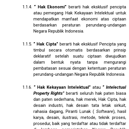
1.1.4.
“
Hak Ekonomi”
berarti hak eksklusif pencipta
atau pemegang Hak Kekayaan Intelektual untuk
mendapatkan manfaat ekonomi atas ciptaan
berdasarkan peraturan perundang-undangan
Negara Republik Indonesia.
1.1.5.
“
Hak Cipta”
berarti hak eksklusif Pencipta yang
timbul secara otomatis berdasarkan prinsip
deklaratif setelah suatu ciptaan diwujudkan
dalam bentuk nyata tanpa mengurangi
pembatasan sesuai dengan ketentuan peraturan
perundang-undangan Negara Republik Indonesia.
1.1.6.
“
Hak Kekayaan Intelektual”
atau
“
Intelectual
Property Rights”
berarti seluruh hak paten biasa
dan paten sederhana, hak merek, Hak Cipta, hak
desain industri, hak desain tata letak sirkuit,
rahasia dagang, Piranti Lunak (
Software
), hasil
karya, desain, ilustrasi, metode, teknik proses,
prosedur, baik yang terdaftar atau tidak terdaftar